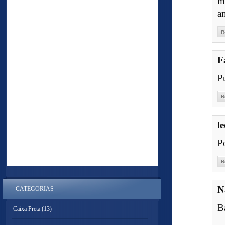
m
a
R
F
Pu
R
l
P
R
N
CATEGORIAS
Ba
Caixa Preta
(13)