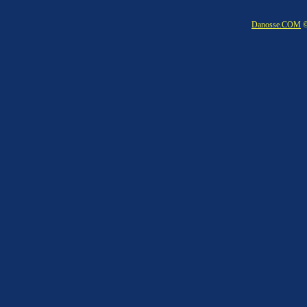
Danosse.COM
©