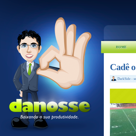
HOME
Cadê o
DarkSide
-
s