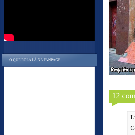
O QUE ROLA LÁ NA FANPAGE
12 com
L
C