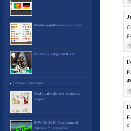
R
J
Ditados populares em emoticons
O
pa
R
Poderoso Castiga em Recife
F
P
as
Filmes em emoticons!
R
Qual o valor dos três ao mesmo
tempo?
F
F
DOWNLOAD: Vaza Game of
o
Thrones 7ª Temporada