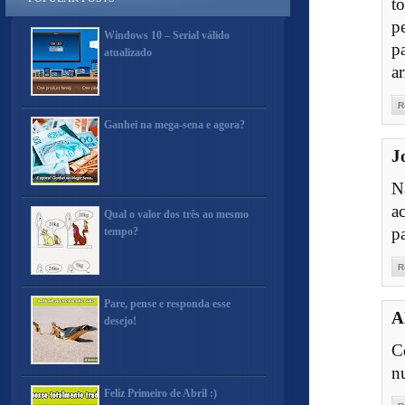
t
p
Windows 10 – Serial válido
p
atualizado
a
R
Ganhei na mega-sena e agora?
J
N
a
Qual o valor dos três ao mesmo
p
tempo?
R
Pare, pense e responda esse
A
desejo!
C
n
Feliz Primeiro de Abril :)