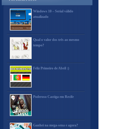
Windows 10 – Serial válido
atualizado
Qual o valor dos três ao mesmo
tempo?
Feliz Primeiro de Abril :)
Poderoso Castiga em Recife
Ganhei na mega-sena e agora?