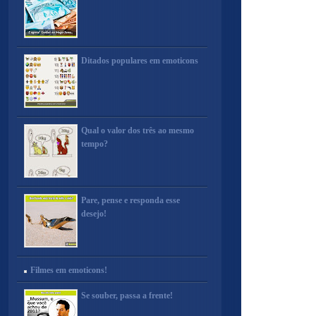
Ditados populares em emoticons
Qual o valor dos três ao mesmo
tempo?
Pare, pense e responda esse
desejo!
Filmes em emoticons!
Se souber, passa a frente!