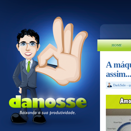
HOME
A máqu
assim..
DarkSide
-
q