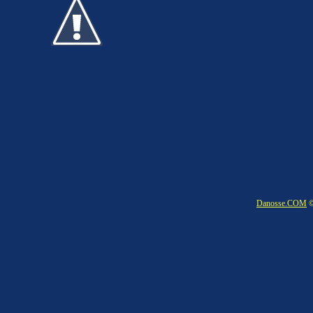
Danosse.COM
©