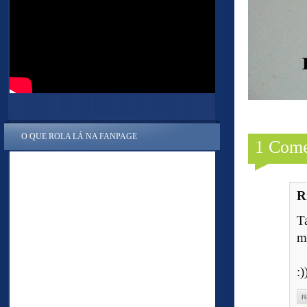
O QUE ROLA LÁ NA FANPAGE
1 Come
R
T
m
:)
R