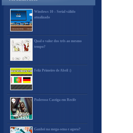
Windows 10 – Serial válido
atualizado
Qual o valor dos três ao mesmo
tempo?
Feliz Primeiro de Abril :)
Poderoso Castiga em Recife
Ganhei na mega-sena e agora?