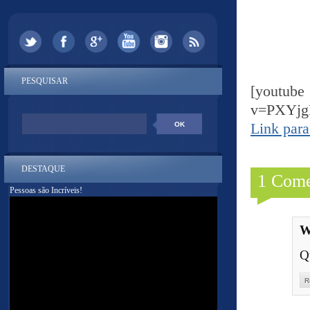
PESQUISAR
[yout
v=PXYj
Link para
DESTAQUE
1 Come
Pessoas são Incríveis!
W
Q
R