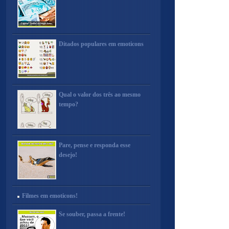
Ditados populares em emoticons
Qual o valor dos três ao mesmo
tempo?
Pare, pense e responda esse
desejo!
Filmes em emoticons!
Se souber, passa a frente!