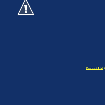
Danosse.COM
©