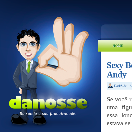
HOME
Sexy B
Andy
DarkSide
-
d
Se você 
uma figu
essa lou
estava se