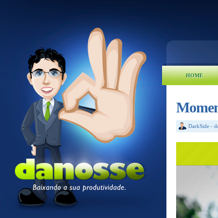
HOME
Momen
DarkSide
-
d