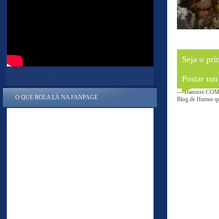
Seja o pri
Postar um
--- Danosse.COM 
O QUE ROLA LÁ NA FANPAGE
Blog de Humor que