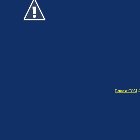
Danosse.COM
©