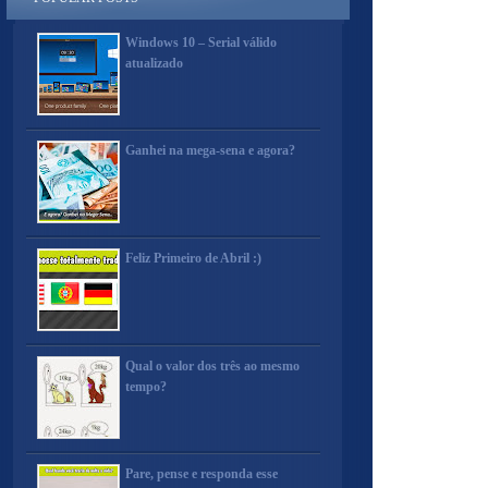
Windows 10 – Serial válido
atualizado
Ganhei na mega-sena e agora?
Feliz Primeiro de Abril :)
Qual o valor dos três ao mesmo
tempo?
Pare, pense e responda esse