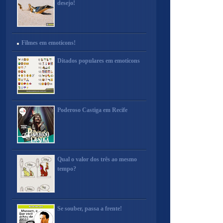
desejo!
Filmes em emoticons!
Ditados populares em emoticons
Poderoso Castiga em Recife
Qual o valor dos três ao mesmo
tempo?
Se souber, passa a frente!