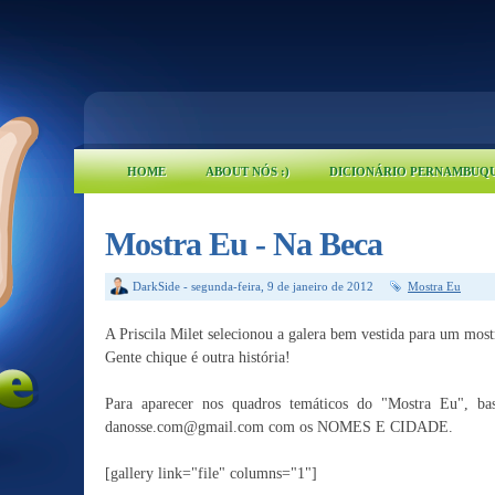
HOME
ABOUT NÓS :)
DICIONÁRIO PERNAMBUQ
Mostra Eu - Na Beca
DarkSide
-
segunda-feira, 9 de janeiro de 2012
Mostra Eu
A Priscila Milet selecionou a galera bem vestida para um mostr
Gente chique é outra história!
Para aparecer nos quadros temáticos do "Mostra Eu", ba
danosse.com@gmail.com com os NOMES E CIDADE.
[gallery link="file" columns="1"]