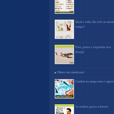
Qual o valor dos três ao mes
tempo?
Pare, pense e responda esse
desejo!
Filmes em emoticons!
Ganhei na mega-sena e agora
Se souber, passa a frente!