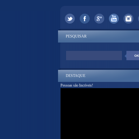
PESQUISAR
DESTAQUE
Pessoas são Incríveis!