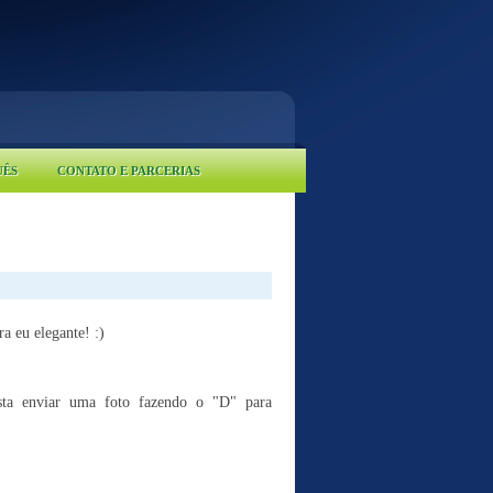
UÊS
CONTATO E PARCERIAS
a eu elegante! :)
sta enviar uma foto fazendo o "D" para