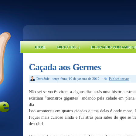
HOME
ABOUT NÓS :)
DICIONÁRIO PERNAMBUQ
Caçada aos Germes
DarkSide
-
terça-feira, 10 de janeiro de 2012
Publieditoriais
Não sei se vocês viram a alguns dias atrás uma história estra
existiam "monstros gigantes" andando pela cidade em plena
dia.
Isso aconteceu em quatro cidades e uma delas é onde moro, 
Fiquei mais curioso ainda e fui atrás para saber do que se tr
descobri.