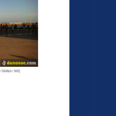
w=500&h=300]