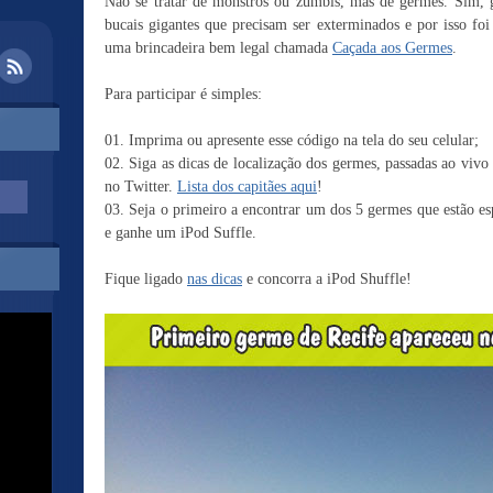
Não se tratar de monstros ou zumbis, mas de germes. Sim, 
bucais gigantes que precisam ser exterminados e por isso foi
uma brincadeira bem legal chamada
Caçada aos Germes
.
Para participar é simples:
01. Imprima ou apresente esse código na tela do seu celular;
02. Siga as dicas de localização dos germes, passadas ao vivo 
no Twitter.
Lista dos capitães aqui
!
03. Seja o primeiro a encontrar um dos 5 germes que estão es
e ganhe um iPod Suffle.
Fique ligado
nas dicas
e concorra a iPod Shuffle!