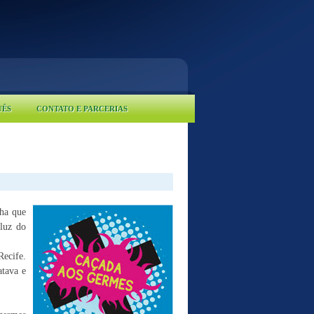
UÊS
CONTATO E PARCERIAS
nha que
 luz do
Recife.
atava e