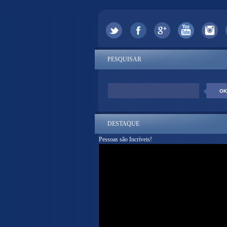
PESQUISAR
DESTAQUE
Pessoas são Incríveis!