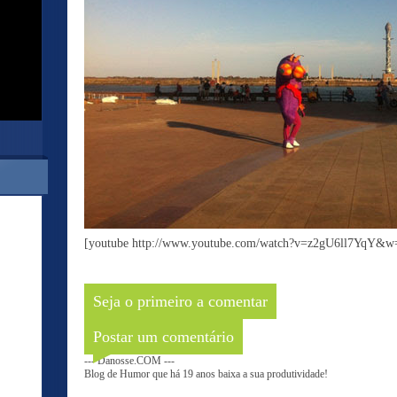
[youtube http://www.youtube.com/watch?v=z2gU6ll7YqY&
Seja o primeiro a comentar
Postar um comentário
--- Danosse.COM ---
Blog de Humor que há 19 anos baixa a sua produtividade!