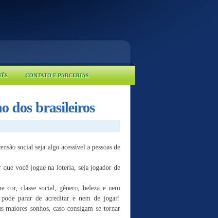
UÊS
CONTATO E PARCERIAS
 dos brasileiros
ensão social seja algo acessível a pessoas de
r que você jogue na loteria, seja jogador de
e cor, classe social, gênero, beleza e nem
ão pode parar de acreditar e nem de jogar!
us maiores sonhos, caso consigam se tornar