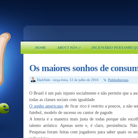
HOME
ABOUT NÓS :)
DICIONÁRIO PERNAMBUQ
Os maiores sonhos de consumo
DarkSide
-
terça-feira, 12 de julho de 2016
Publieditoriais
O Brasil é um país injusto socialmente e não permite que a asc
todas as classes sociais com igualdade.
O sonho americano
de ficar rico é restrito a poucos, a não se
futebol, modelo de sucesso ou cantor de pagode.
A loteria é a maneira mais justa de todas porque não escolh
talento artístico. Apenas sorte e, é claro, persistência. N
Pesquisas foram feitas com jogadores para saber quais os se