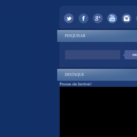
PESQUISAR
DESTAQUE
Pessoas são Incríveis!