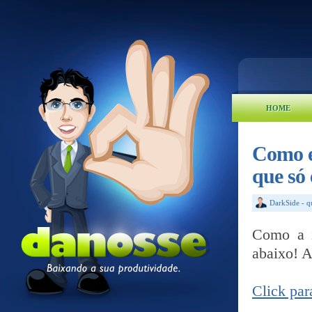
HOME
Como e
que só 
DarkSide
-
q
Como a i
abaixo! A
Click para