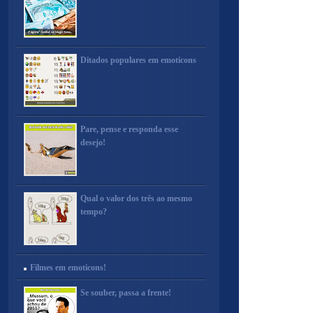
Ditados populares em emoticons
Pare, pense e responda esse
desejo!
Qual o valor dos três ao mesmo
tempo?
Filmes em emoticons!
Se souber, passa a frente!