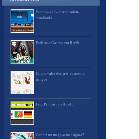
Windows 10 – Serial válido
atualizado
Poderoso Castiga em Recife
Qual o valor dos três ao mesmo
tempo?
Feliz Primeiro de Abril :)
Ganhei na mega-sena e agora?