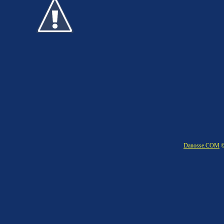
Danosse.COM
©