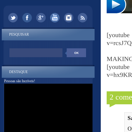
[yout
PESQUISAR
v=rcsJ7
MAKING
[yout
DESTAQUE
v=hx9K
Pessoas são Incríveis!
2 come
S
O