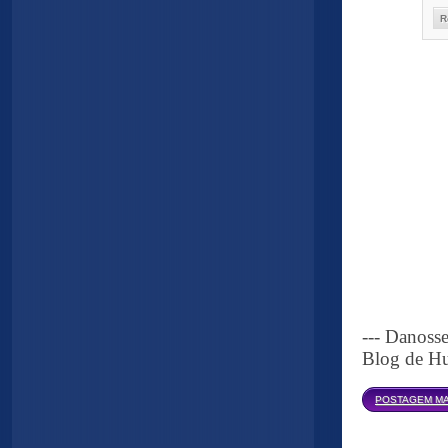
R
--- Danoss
Blog de Hu
POSTAGEM MA