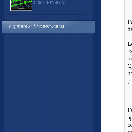
COMPLETA HDTV
F
O QUE ROLA LÁ NO INSTAGRAM
d
L
r
m
Q
ne
p
F
a
c