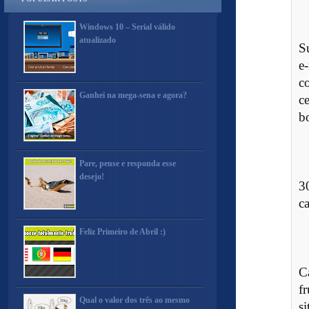
Windows 10 – Serial válido
atualizado
S
e
c
Ganhei na mega-sena e agora?
c
b
Pare, pense e responda esse
desejo!
3
c
Feliz Primeiro de Abril :)
C
f
Qual o valor dos três ao mesmo
s