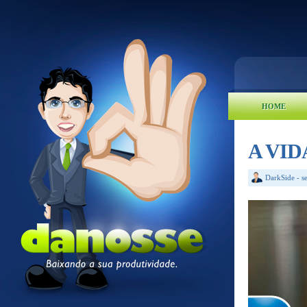
HOME
A VID
DarkSide
-
s