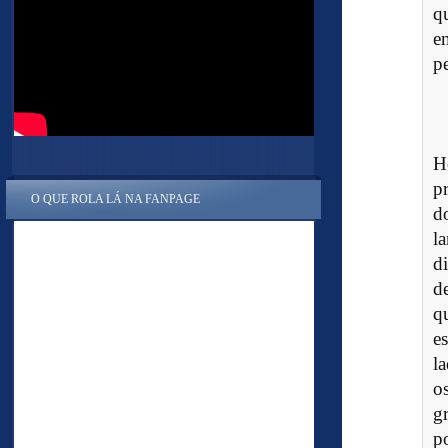
q
e
p
H
p
O QUE ROLA LÁ NA FANPAGE
d
l
di
d
q
e
l
o
g
po