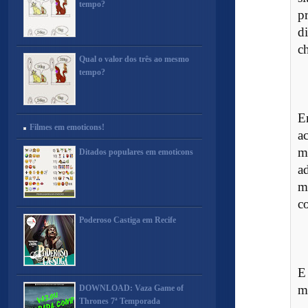
tempo?
p
d
c
Qual o valor dos três ao mesmo
tempo?
E
Filmes em emoticons!
a
m
Ditados populares em emoticons
a
m
c
Poderoso Castiga em Recife
E
ma
DOWNLOAD: Vaza Game of
Thrones 7ª Temporada