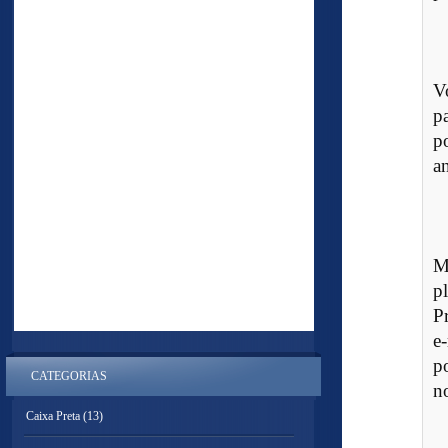
V
p
p
a
M
p
P
e
po
CATEGORIAS
n
Caixa Preta
(13)