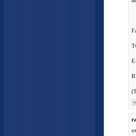
a
F
Tw
E
B
(T
R
r
o