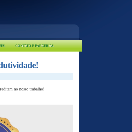
UÊS
CONTATO E PARCERIAS
dutividade!
creditam no nosso trabalho!