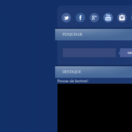
PESQUISAR
DESTAQUE
Pessoas são Incríveis!