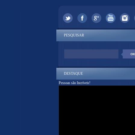
PESQUISAR
DESTAQUE
Pessoas são Incríveis!