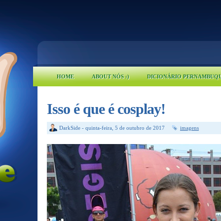
HOME
ABOUT NÓS :)
DICIONÁRIO PERNAMBUQ
Isso é que é cosplay!
DarkSide
-
quinta-feira, 5 de outubro de 2017
imagens