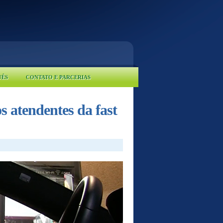
UÊS
CONTATO E PARCERIAS
 atendentes da fast