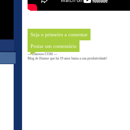
`
Seja o primeiro a comentar
Postar um comentário
--- Danosse.COM ---
Blog de Humor que há 19 anos baixa a sua produtividade!