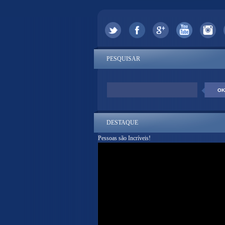
PESQUISAR
DESTAQUE
Pessoas são Incríveis!