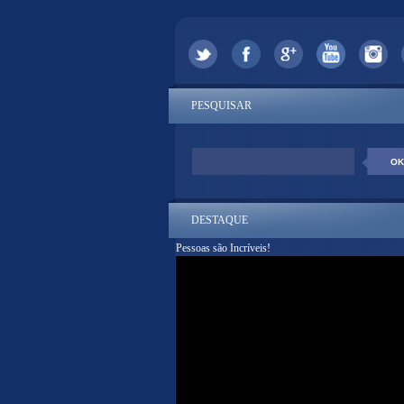
PESQUISAR
DESTAQUE
Pessoas são Incríveis!