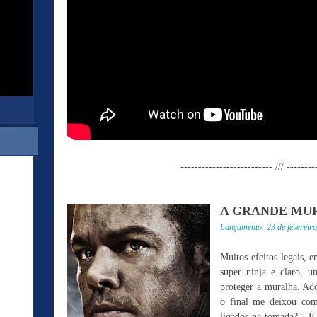
-------------------------- /// --------
A GRANDE MU
Lançamento: 23 de fevereir
Muitos efeitos legais, 
super ninja e claro, u
proteger a muralha. Ado
o final me deixou com
ligados na tomada?". É