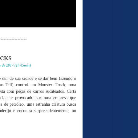
------------------
UCKS
o de 2017 (1h 45min)
 sair de sua cidade e se dar bem fazendo o
cas Till) controi um Monster Truck, uma
ita com peças de carros sucateados. Certa
acidente provocado por uma empresa que
a de petróleo, uma estranha criatura busca
erijo e encontra surpreendentemente, no