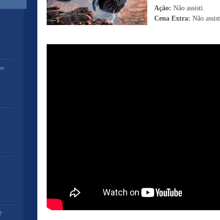
Ação:
Não assisti.
Cena Extra:
Não assist
mo
?