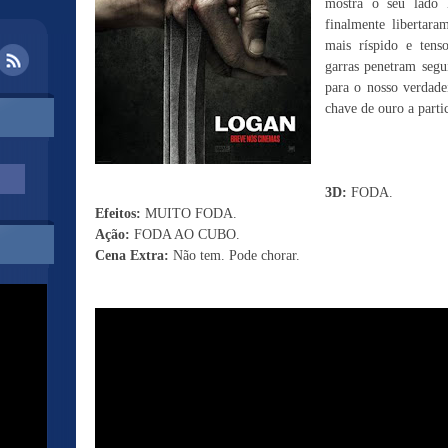
mostra o seu lado
finalmente libertar
mais ríspido e tens
garras penetram seg
para o nosso verda
chave de ouro a part
3D:
FODA.
Efeitos:
MUITO FODA.
Ação:
FODA AO CUBO.
Cena Extra:
Não tem. Pode chorar.