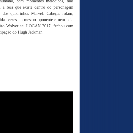
 humano, com momentos melódicos, mas
am a fera que existe dentro do personagem
o dos quadrinhos Marvel. Cabeças rolam,
uidas vezes no mesmo oponente e nem bala
deiro Wolverine. LOGAN 2017, fechou com
icipação do Hugh Jackman.