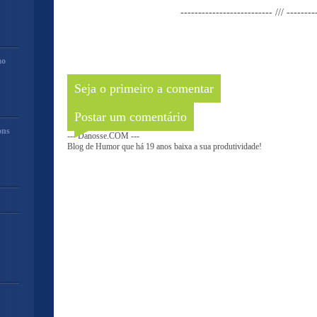
-------------------------- /// --------
mo
Seja o primeiro a comentar
Postar um comentário
ons
--- Danosse.COM ---
Blog de Humor que há 19 anos baixa a sua produtividade!