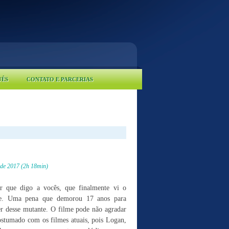
UÊS
CONTATO E PARCERIAS
de 2017 (2h 18min)
r que digo a vocês, que finalmente vi o
ne. Uma pena que demorou 17 anos para
r desse mutante. O filme pode não agradar
costumado com os filmes atuais, pois Logan,