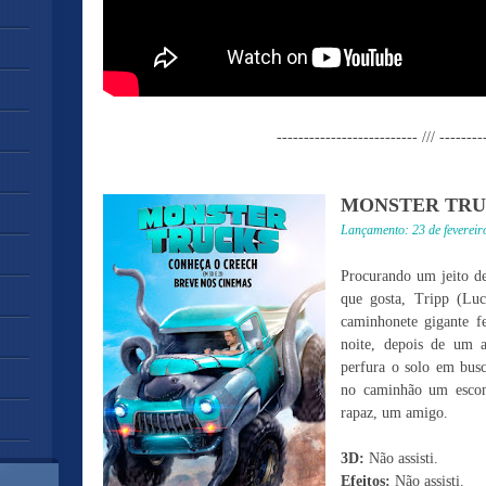
-------------------------- /// --------
MONSTER TR
Lançamento: 23 de fevereir
Procurando um jeito de
que gosta, Tripp (Lu
caminhonete gigante fe
noite, depois de um 
perfura o solo em busc
no caminhão um escond
rapaz, um amigo.
3D:
Não assisti.
Efeitos:
Não assisti.