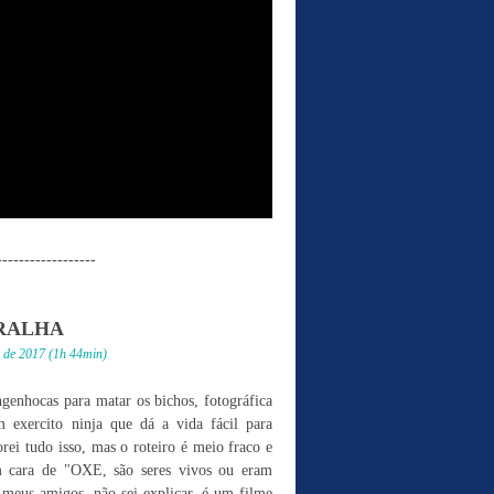
------------------
RALHA
o de 2017 (1h 44min)
engenhocas para matar os bichos, fotográfica
m exercito ninja que dá a vida fácil para
rei tudo isso, mas o roteiro é meio fraco e
 cara de "OXE, são seres vivos ou eram
 meus amigos, não sei explicar, é um filme