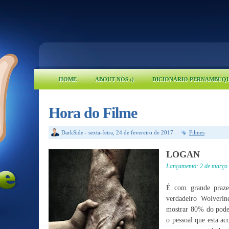
HOME
ABOUT NÓS :)
DICIONÁRIO PERNAMBUQ
Hora do Filme
DarkSide
-
sexta-feira, 24 de fevereiro de 2017
Filmes
LOGAN
Lançamento: 2 de março 
É com grande praze
verdadeiro Wolveri
mostrar 80% do pode
o pessoal que esta a