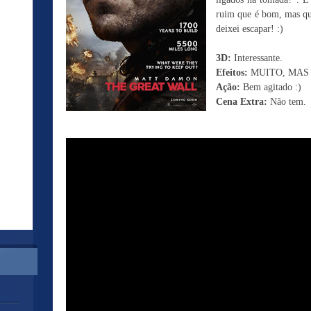
ruim que é bom, mas qu
deixei escapar! :)
3D:
Interessante.
Efeitos:
MUITO, MAS
Ação:
Bem agitado :)
Cena Extra:
Não tem.