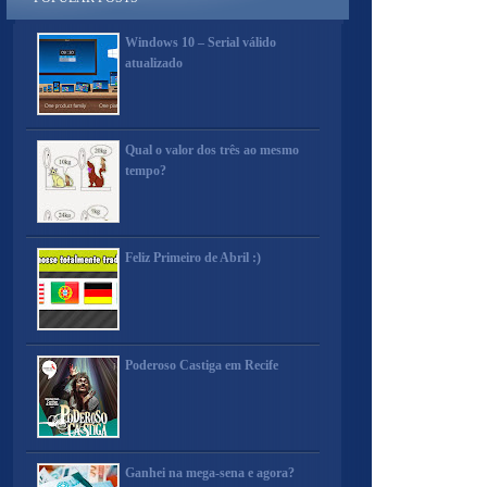
Windows 10 – Serial válido
atualizado
Qual o valor dos três ao mesmo
tempo?
Feliz Primeiro de Abril :)
Poderoso Castiga em Recife
Ganhei na mega-sena e agora?