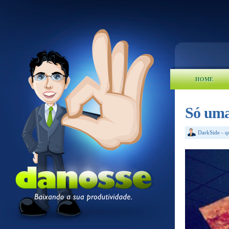
HOME
Só uma 
DarkSide
-
q