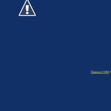
Danosse.COM
©