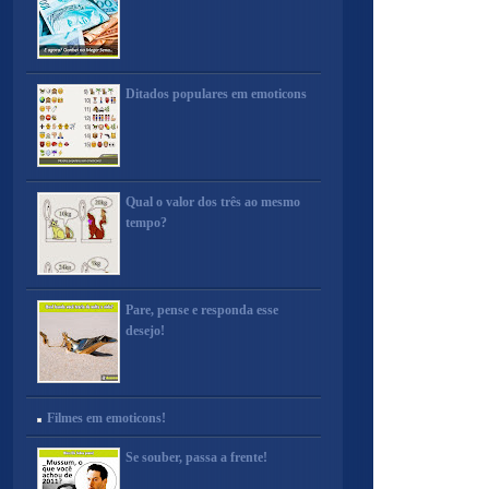
Ditados populares em emoticons
Qual o valor dos três ao mesmo
tempo?
Pare, pense e responda esse
desejo!
Filmes em emoticons!
Se souber, passa a frente!