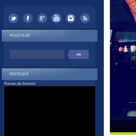
PESQUISAR
DESTAQUE
Pessoas são Incríveis!