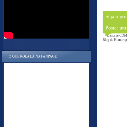
Seja o pri
Postar um
--- Danosse.COM 
Blog de Humor que
O QUE ROLA LÁ NA FANPAGE