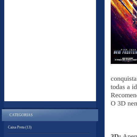
conquist
todas a i
Recomendo
O 3D nem 
CATEGORIAS
Caixa Preta
(13)
3D:
Apena