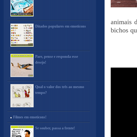
animais 
Ditados populares em emoticons
bichos q
Pare, pense e responda esse
desejo!
Qual o valor dos três ao mesmo
tempo?
Filmes em emoticons!
Se souber, passa a frente!