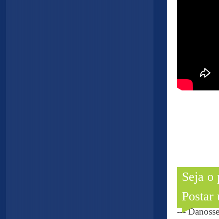
Seja o
Postar
--- Danoss