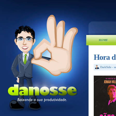
HOME
Hora d
DarkSide
-
s