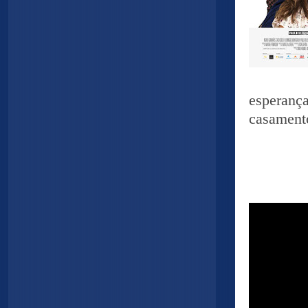
esperan
casament