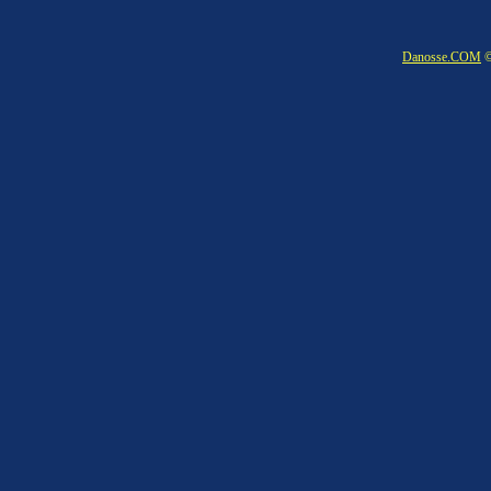
Danosse.COM
©