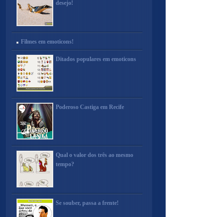
desejo!
Filmes em emoticons!
Ditados populares em emoticons
Poderoso Castiga em Recife
Qual o valor dos três ao mesmo
tempo?
Se souber, passa a frente!