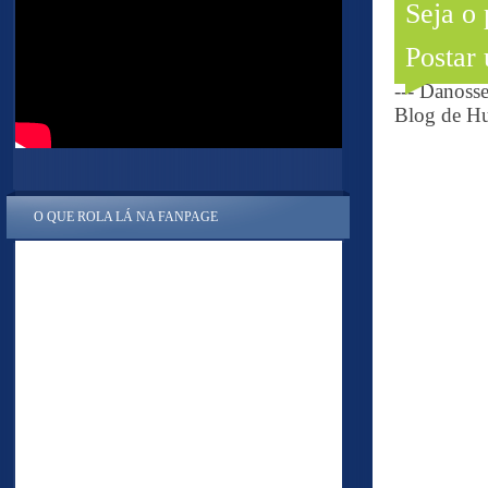
Seja o
Postar
--- Danoss
Blog de Hu
O QUE ROLA LÁ NA FANPAGE