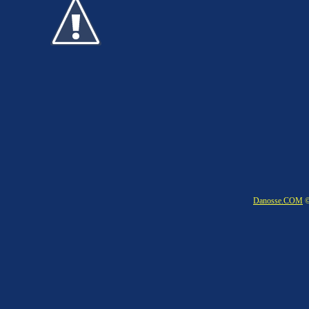
Danosse.COM
©