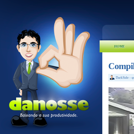
HOME
Compil
DarkSide
-
q