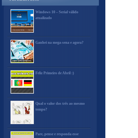
Windows 10 – Serial válido
atualizado
Ganhei na mega-sena e agora?
Feliz Primeiro de Abril :)
Qual o valor dos três ao mesmo
tempo?
Pare, pense e responda esse