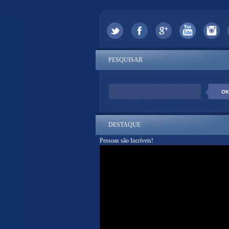
PESQUISAR
DESTAQUE
Pessoas são Incríveis!