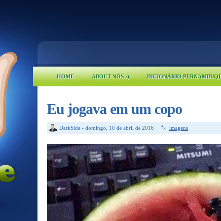
HOME
ABOUT NÓS :)
DICIONÁRIO PERNAMBUQ
Eu jogava em um copo
DarkSide
-
domingo, 10 de abril de 2016
imagens