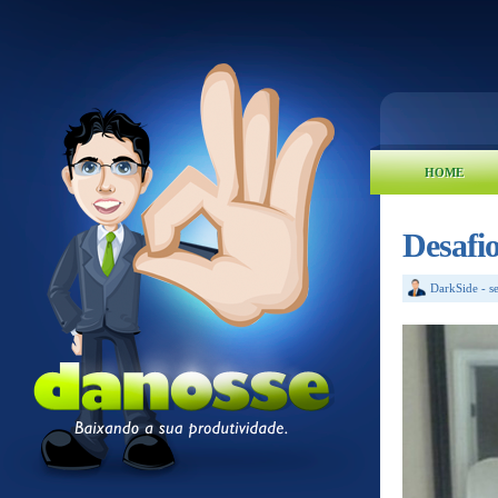
HOME
Desafi
DarkSide
-
s