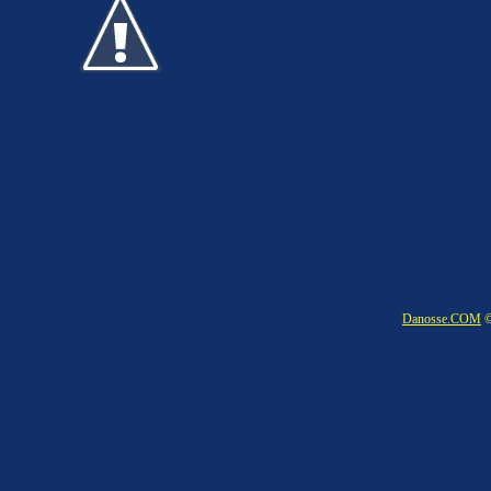
Danosse.COM
©