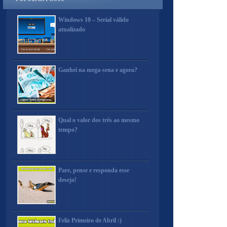
Windows 10 – Serial válido
atualizado
Ganhei na mega-sena e agora?
Qual o valor dos três ao mesmo
tempo?
Pare, pense e responda esse
desejo!
Feliz Primeiro de Abril :)