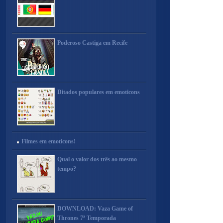
Poderoso Castiga em Recife
Ditados populares em emoticons
Filmes em emoticons!
Qual o valor dos três ao mesmo
tempo?
DOWNLOAD: Vaza Game of
Thrones 7ª Temporada