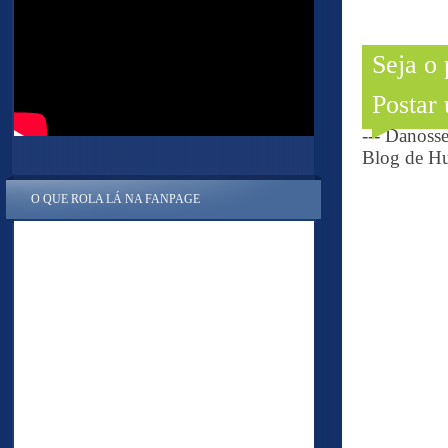
Seja o
Postar
--- Danoss
Blog de Hu
O QUE ROLA LÁ NA FANPAGE