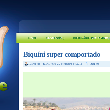
HOME
ABOUT NÓS :)
DICIONÁRIO PERNAMBUQ
Biquíni super comportado
DarkSide
-
quarta-feira, 20 de janeiro de 2016
imagens