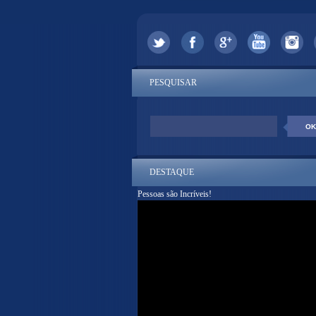
PESQUISAR
DESTAQUE
Pessoas são Incríveis!