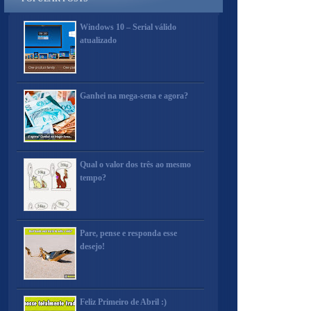
Windows 10 – Serial válido
atualizado
Ganhei na mega-sena e agora?
Qual o valor dos três ao mesmo
tempo?
Pare, pense e responda esse
desejo!
Feliz Primeiro de Abril :)