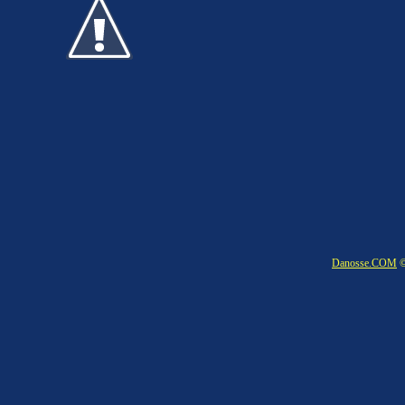
Danosse.COM
©