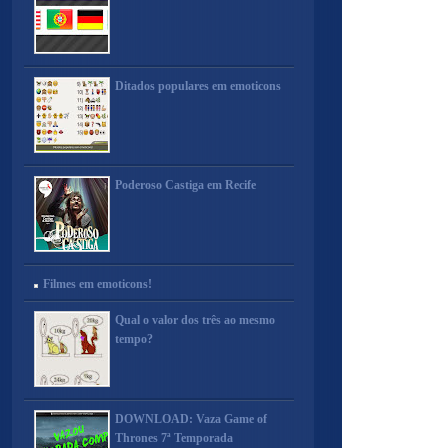
Ditados populares em emoticons
Poderoso Castiga em Recife
Filmes em emoticons!
Qual o valor dos três ao mesmo
tempo?
DOWNLOAD: Vaza Game of
Thrones 7ª Temporada