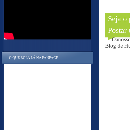
Seja o
Postar
--- Danoss
Blog de Hu
O QUE ROLA LÁ NA FANPAGE