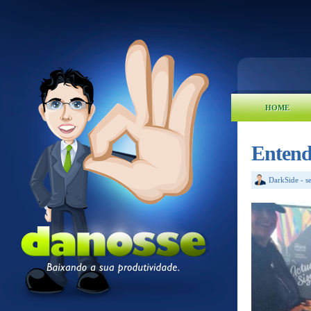
HOME
Entend
DarkSide
-
s