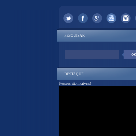
PESQUISAR
DESTAQUE
Pessoas são Incríveis!