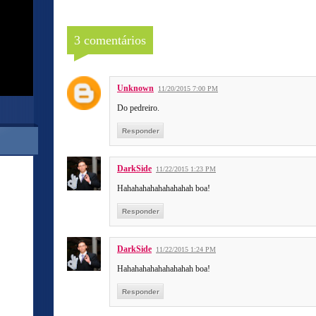
3 comentários
Unknown
11/20/2015 7:00 PM
Do pedreiro.
Responder
DarkSide
11/22/2015 1:23 PM
Hahahahahahahahahah boa!
Responder
DarkSide
11/22/2015 1:24 PM
Hahahahahahahahahah boa!
Responder