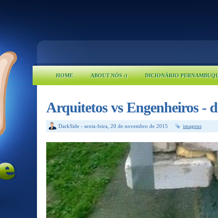
HOME
ABOUT NÓS :)
DICIONÁRIO PERNAMBUQ
Arquitetos vs Engenheiros - 
DarkSide
-
sexta-feira, 20 de novembro de 2015
imagens