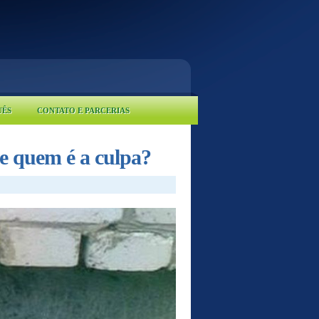
UÊS
CONTATO E PARCERIAS
de quem é a culpa?