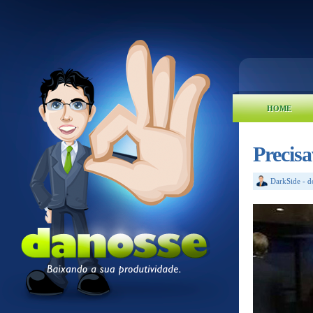
HOME
Precisa
DarkSide
-
d