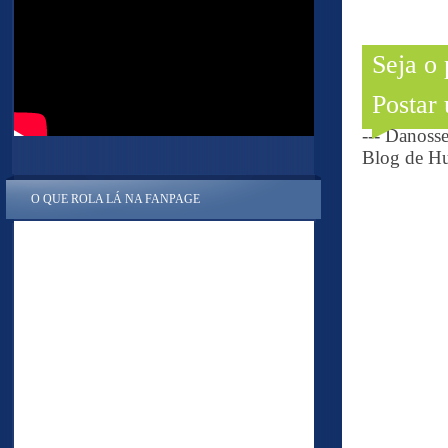
Seja o
Postar
--- Danoss
Blog de Hu
O QUE ROLA LÁ NA FANPAGE