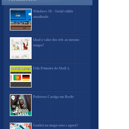
Windows 10 – Serial válido
atualizado
Qual o valor dos três ao mesmo
tempo?
Feliz Primeiro de Abril :)
Poderoso Castiga em Recife
Ganhei na mega-sena e agora?