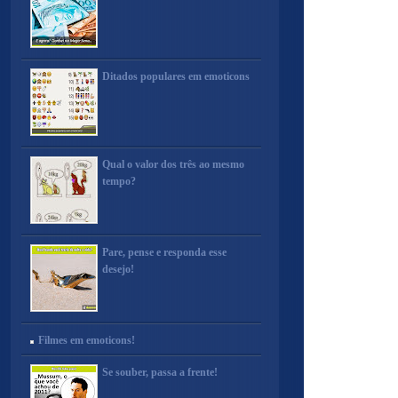
Ditados populares em emoticons
Qual o valor dos três ao mesmo
tempo?
Pare, pense e responda esse
desejo!
Filmes em emoticons!
Se souber, passa a frente!