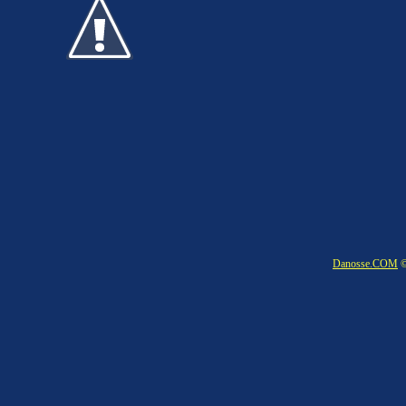
Danosse.COM
©