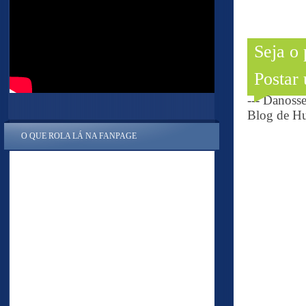
Seja o
Postar
--- Danoss
Blog de Hu
O QUE ROLA LÁ NA FANPAGE