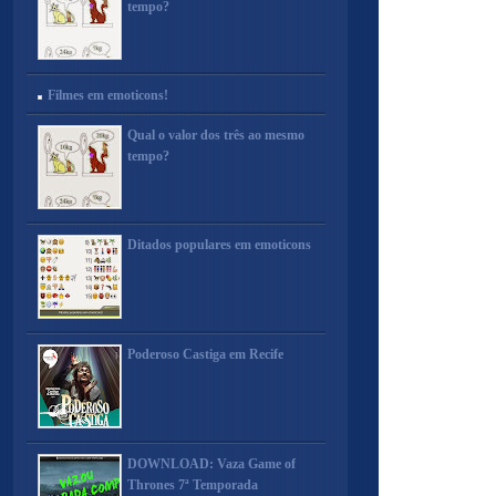
tempo?
Filmes em emoticons!
Qual o valor dos três ao mesmo
tempo?
Ditados populares em emoticons
Poderoso Castiga em Recife
DOWNLOAD: Vaza Game of
Thrones 7ª Temporada