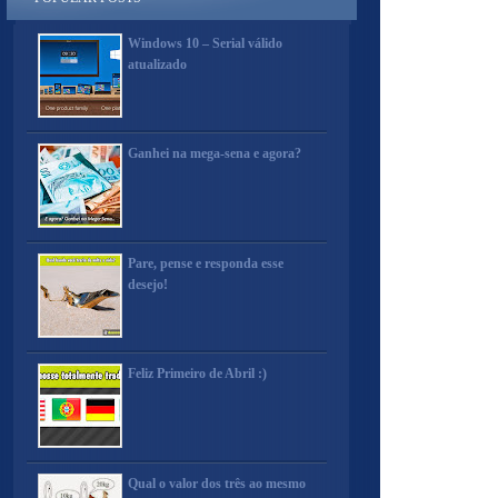
Windows 10 – Serial válido
atualizado
Ganhei na mega-sena e agora?
Pare, pense e responda esse
desejo!
Feliz Primeiro de Abril :)
Qual o valor dos três ao mesmo