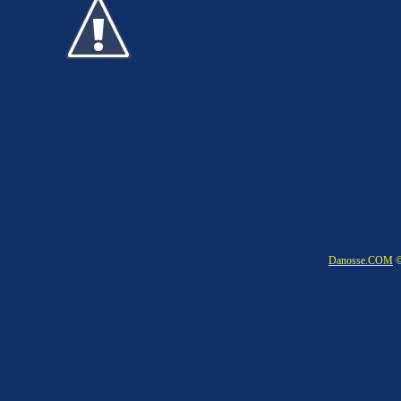
Danosse.COM
©