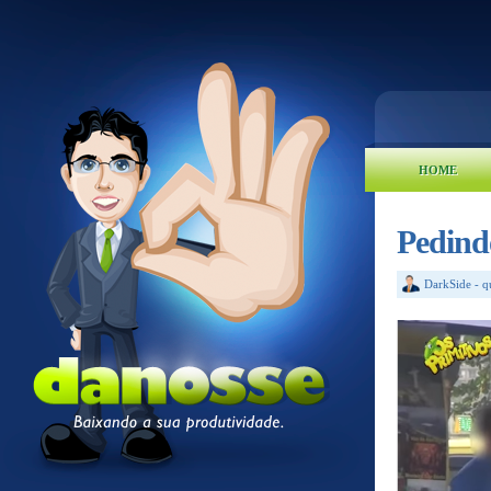
HOME
Pedind
DarkSide
-
q