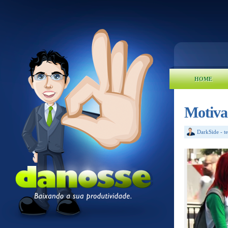
HOME
Motiva
DarkSide
-
t