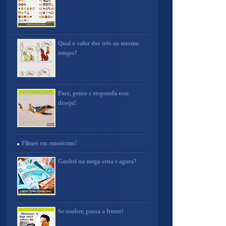
Qual o valor dos três ao mesmo
tempo?
Pare, pense e responda esse
desejo!
Filmes em emoticons!
Ganhei na mega-sena e agora?
Se souber, passa a frente!