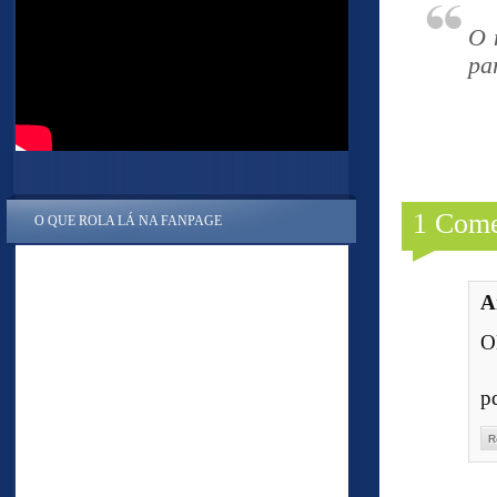
O 
pa
1 Come
O QUE ROLA LÁ NA FANPAGE
A
O
p
R