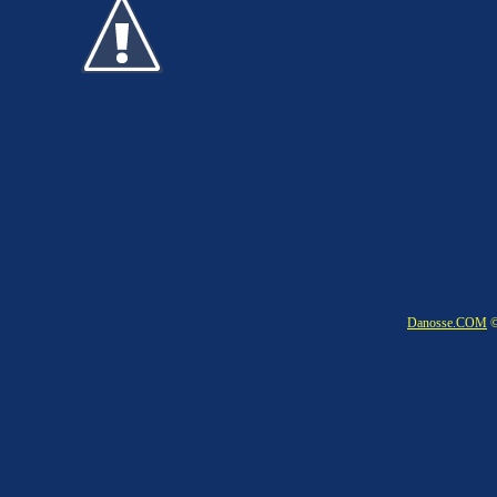
Danosse.COM
©