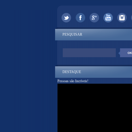
PESQUISAR
DESTAQUE
Pessoas são Incríveis!