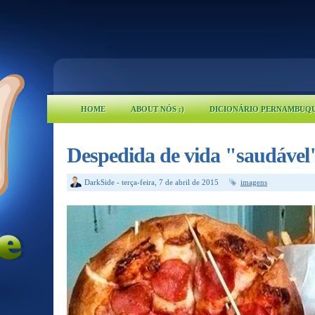
HOME
ABOUT NÓS :)
DICIONÁRIO PERNAMBUQ
Despedida de vida "saudável
DarkSide
-
terça-feira, 7 de abril de 2015
imagens