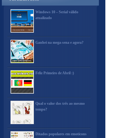
Windows 10 – Serial válido
atualizado
Ganhei na mega-sena e agora?
Feliz Primeiro de Abril :)
Qual o valor dos três ao mesmo
tempo?
Ditados populares em emoticons