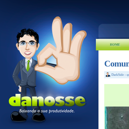
HOME
Comuni
DarkSide
-
q