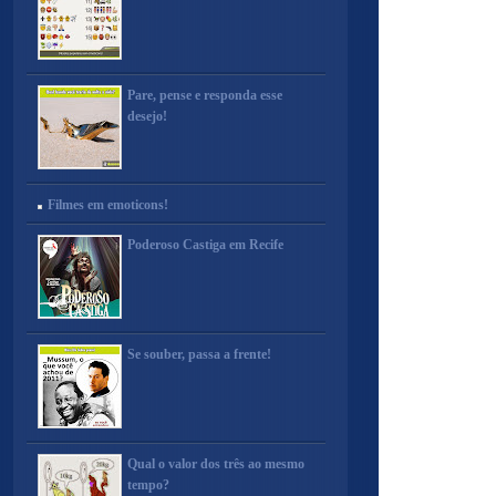
Pare, pense e responda esse
desejo!
Filmes em emoticons!
Poderoso Castiga em Recife
Se souber, passa a frente!
Qual o valor dos três ao mesmo
tempo?