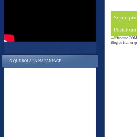
Seja o pri
Postar um
--- Danosse.COM 
Blog de Humor que
O QUE ROLA LÁ NA FANPAGE