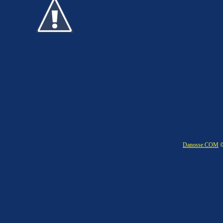
Danosse.COM
©