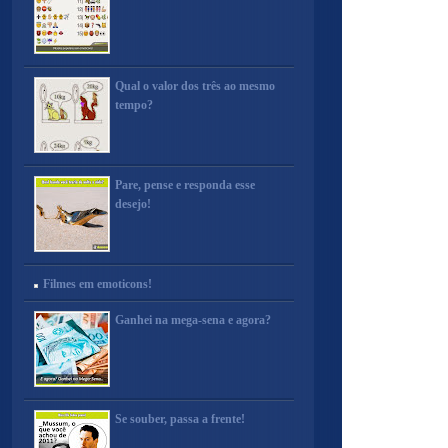
Qual o valor dos três ao mesmo
tempo?
Pare, pense e responda esse
desejo!
Filmes em emoticons!
Ganhei na mega-sena e agora?
Se souber, passa a frente!