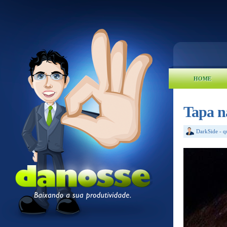
HOME
Tapa n
DarkSide
-
q