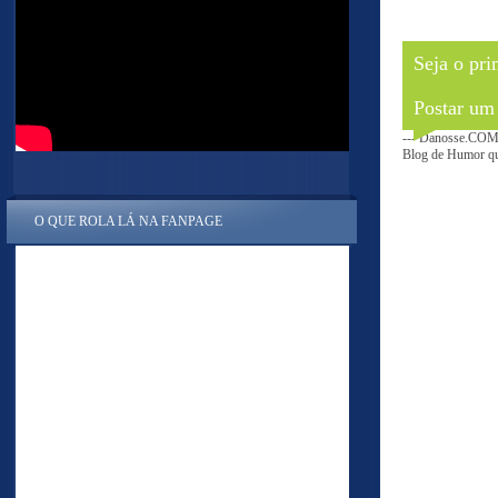
Seja o pri
Postar um
--- Danosse.COM 
Blog de Humor que
O QUE ROLA LÁ NA FANPAGE