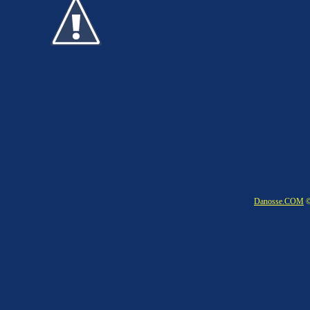
Danosse.COM
©