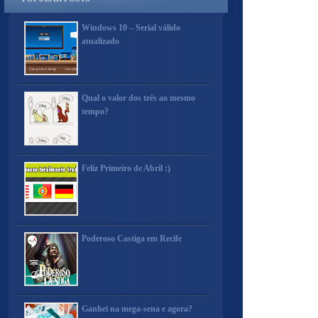
Windows 10 – Serial válido
atualizado
Qual o valor dos três ao mesmo
tempo?
Feliz Primeiro de Abril :)
Poderoso Castiga em Recife
Ganhei na mega-sena e agora?