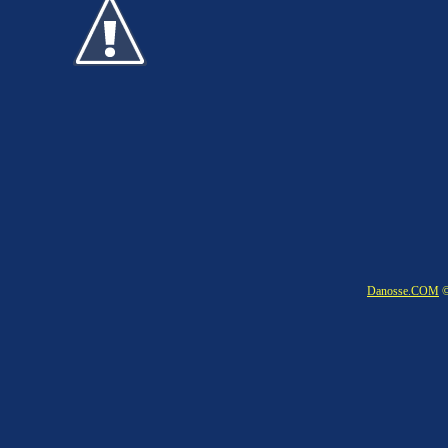
Danosse.COM
©