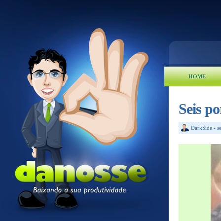
HOME
Seis p
DarkSide
-
s