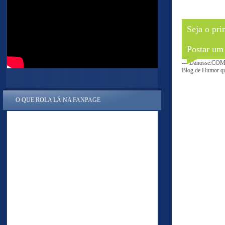
Seja o pri
Postar um
--- Danosse.COM 
Blog de Humor que
O QUE ROLA LÁ NA FANPAGE