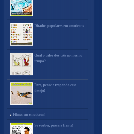
Ditados populares em emoticons
Qual o valor dos três ao mesmo
tempo?
Pare, pense e responda esse
desejo!
Filmes em emoticons!
Se souber, passa a frente!