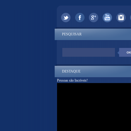
PESQUISAR
DESTAQUE
Pessoas são Incríveis!