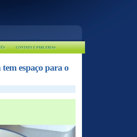
UÊS
CONTATO E PARCERIAS
 tem espaço para o