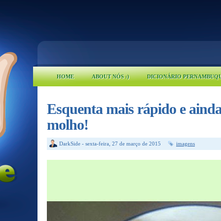
HOME
ABOUT NÓS :)
DICIONÁRIO PERNAMBUQ
Esquenta mais rápido e ainda
molho!
DarkSide
-
sexta-feira, 27 de março de 2015
imagens