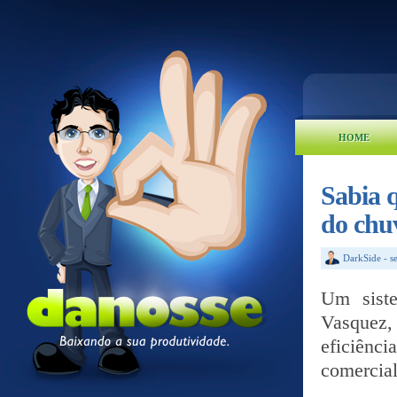
HOME
Sabia 
do chu
DarkSide
-
s
Um siste
Vasquez,
eficiênci
comercial