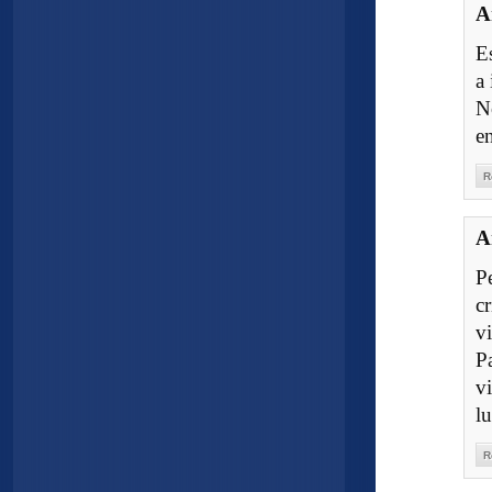
A
E
a
N
e
R
A
P
c
v
P
v
lu
R