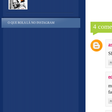
O QUE ROLA LÁ NO INSTAGRAM
4 come
a
S
R
e
m
fa
R