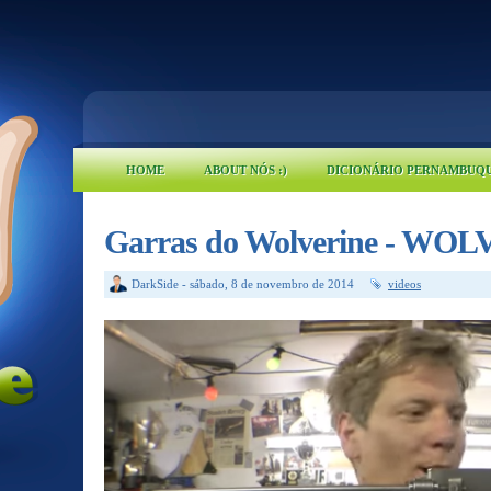
HOME
ABOUT NÓS :)
DICIONÁRIO PERNAMBUQ
Garras do Wolverine - W
DarkSide
-
sábado, 8 de novembro de 2014
videos