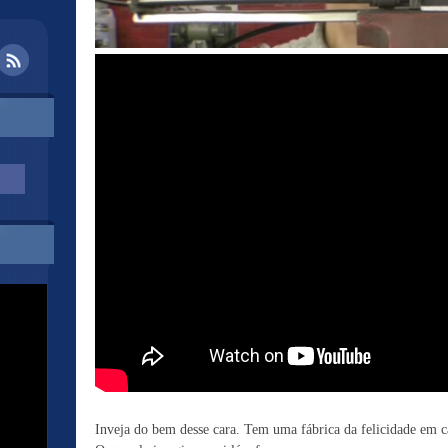
Inveja do bem desse cara. Tem uma fábrica da felicidade em c