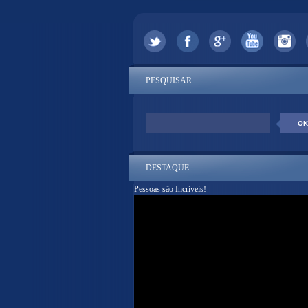
PESQUISAR
DESTAQUE
Pessoas são Incríveis!