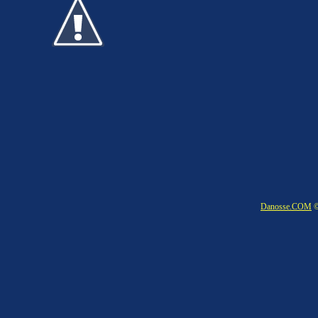
Danosse.COM
©