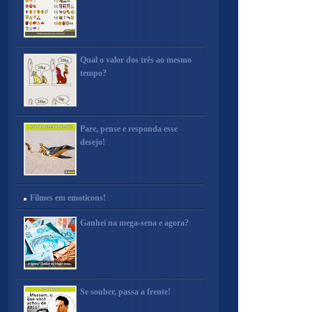
Qual o valor dos três ao mesmo
tempo?
Pare, pense e responda esse
desejo!
Filmes em emoticons!
Ganhei na mega-sena e agora?
Se souber, passa a frente!