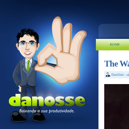
HOME
The Wa
DarkSide
-
s