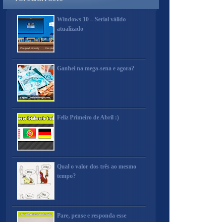
Windows 10 – Serial válido
atualizado
Ganhei na mega-sena e agora?
Feliz Primeiro de Abril :)
Qual o valor dos três ao mesmo
tempo?
Pare, pense e responda esse