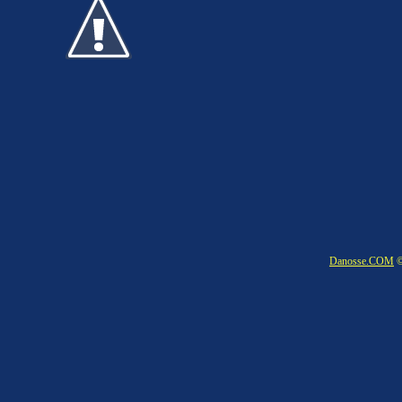
Danosse.COM
©