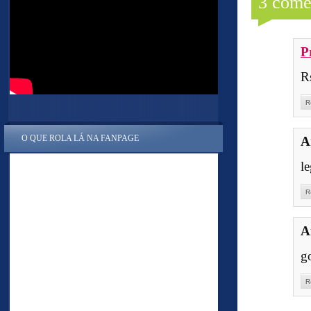
3 come
P
Rs
R
O QUE ROLA LÁ NA FANPAGE
A
le
R
A
g
R