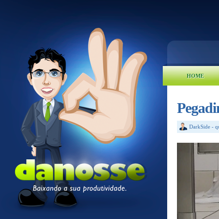
HOME
Pegadi
DarkSide
-
q