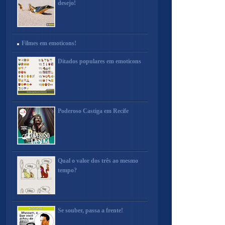
desejo!
Filmes em emoticons!
Ditados populares em emoticons
Poderoso Castiga em Recife
Qual o valor dos três ao mesmo
tempo?
Se souber, passa a frente!