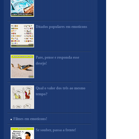
Ditados populares em emoticons
Pare, pense e responda esse
desejo!
Qual o valor dos três ao mesmo
tempo?
Filmes em emoticons!
Se souber, passa a frente!