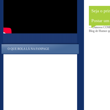
Seja o pri
Postar um
--- Danosse.COM 
Blog de Humor que
O QUE ROLA LÁ NA FANPAGE