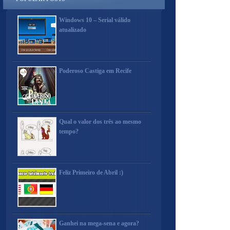
Windows 10 – Serial válido
atualizado
Poderoso Castiga em Recife
Qual o valor dos três ao mesmo
tempo?
Feliz Primeiro de Abril :)
Ganhei na mega-sena e agora?