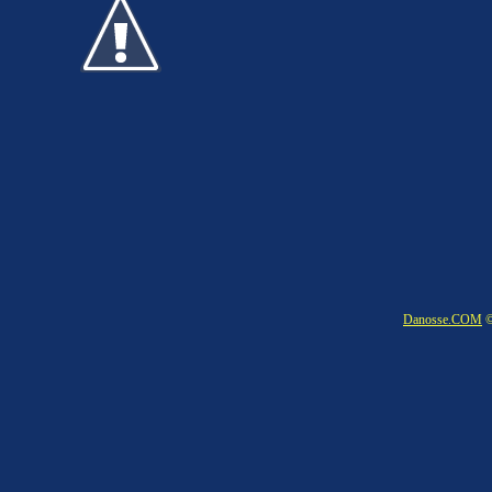
Danosse.COM
©