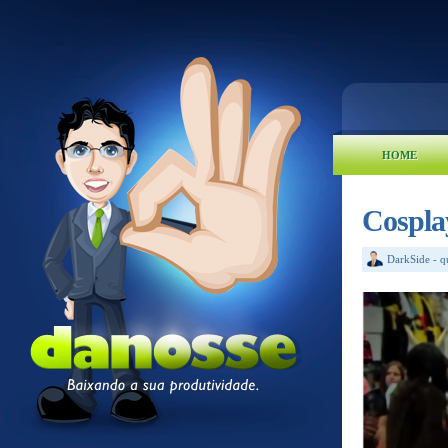
HOME
Cospla
DarkSide
-
q