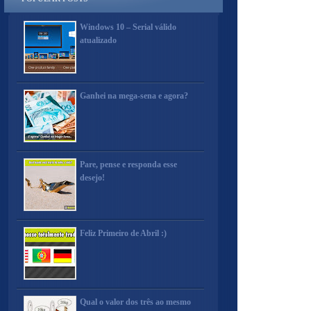
Windows 10 – Serial válido
atualizado
Ganhei na mega-sena e agora?
Pare, pense e responda esse
desejo!
Feliz Primeiro de Abril :)
Qual o valor dos três ao mesmo