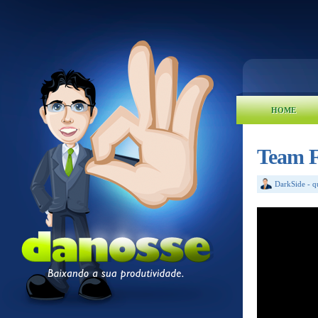
HOME
Team Fo
DarkSide
-
q