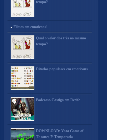
tempo?
Filmes em emoticons!
Qual o valor dos três ao mesmo
tempo?
Ditados populares em emoticons
Poderoso Castiga em Recife
DOWNLOAD: Vaza Game of
Thrones 7ª Temporada