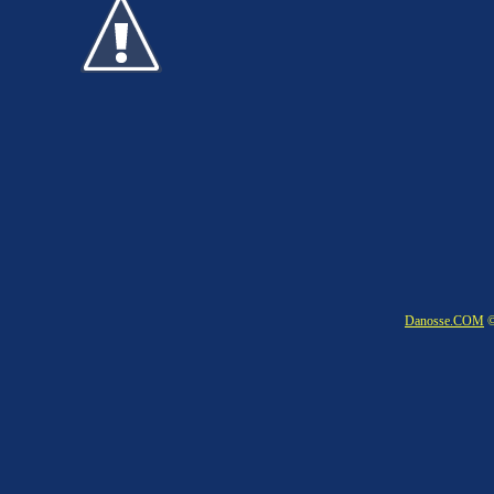
Danosse.COM
©