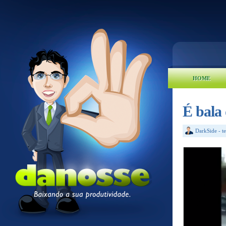
HOME
É bala
DarkSide
-
t