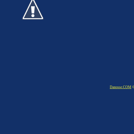
Danosse.COM
©