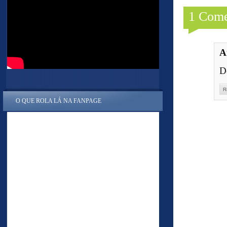
1 Come
A
D
R
O QUE ROLA LÁ NA FANPAGE