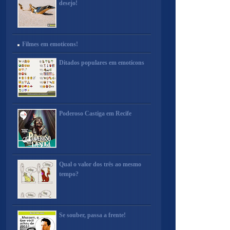
desejo!
Filmes em emoticons!
Ditados populares em emoticons
Poderoso Castiga em Recife
Qual o valor dos três ao mesmo
tempo?
Se souber, passa a frente!