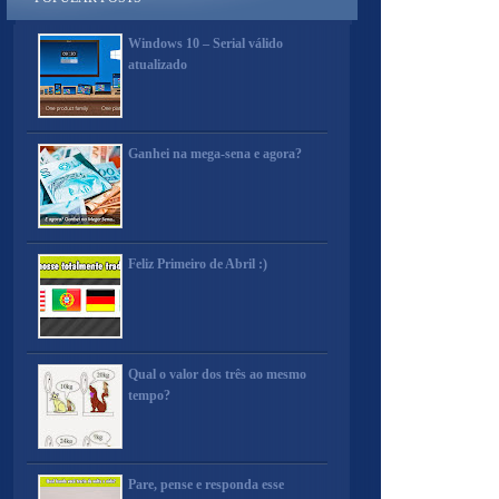
Windows 10 – Serial válido
atualizado
Ganhei na mega-sena e agora?
Feliz Primeiro de Abril :)
Qual o valor dos três ao mesmo
tempo?
Pare, pense e responda esse