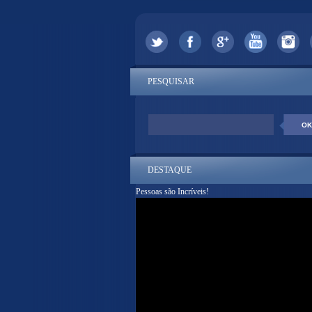
PESQUISAR
DESTAQUE
Pessoas são Incríveis!