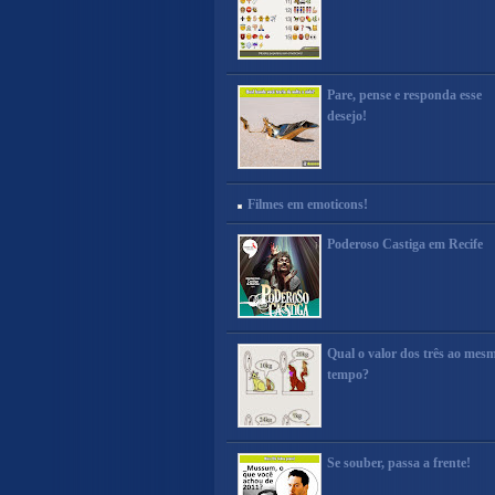
Pare, pense e responda esse
desejo!
Filmes em emoticons!
Poderoso Castiga em Recife
Qual o valor dos três ao mes
tempo?
Se souber, passa a frente!