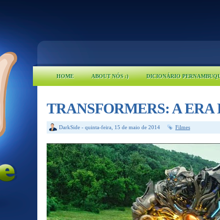
HOME
ABOUT NÓS :)
DICIONÁRIO PERNAMBUQ
TRANSFORMERS: A ERA
DarkSide
-
quinta-feira, 15 de maio de 2014
Filmes