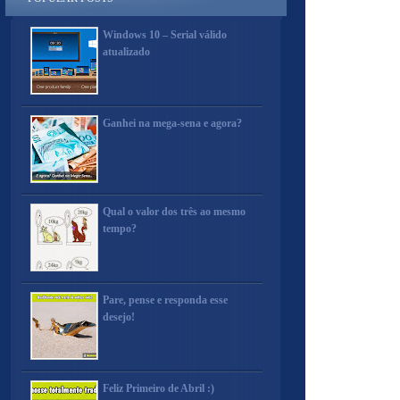
Windows 10 – Serial válido
atualizado
Ganhei na mega-sena e agora?
Qual o valor dos três ao mesmo
tempo?
Pare, pense e responda esse
desejo!
Feliz Primeiro de Abril :)