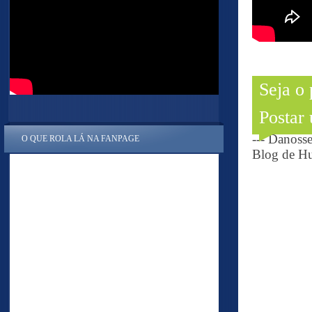
Seja o
Postar
--- Danoss
O QUE ROLA LÁ NA FANPAGE
Blog de Hu