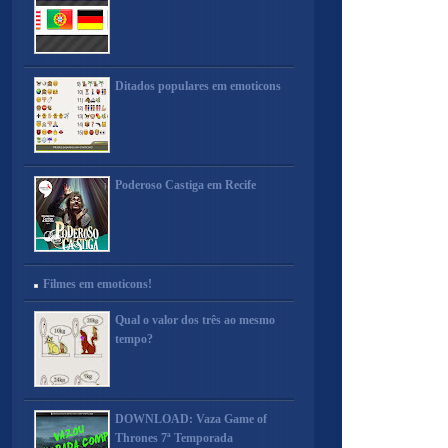
Ditados populares em emoticons
Poderoso Castiga em Recife
Filmes em emoticons!
Qual o valor dos três ao mesmo
tempo?
DOWNLOAD: Vaza Game of
Thrones 7ª Temporada