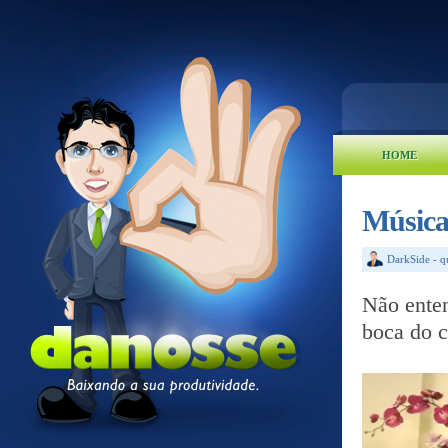
HOME
Música 
DarkSide
-
q
Não enten
boca do c