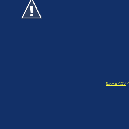
Danosse.COM
©