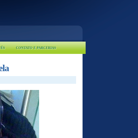
UÊS
CONTATO E PARCERIAS
ela