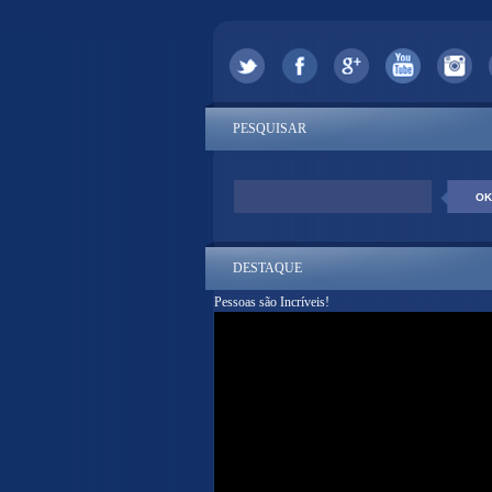
PESQUISAR
DESTAQUE
Pessoas são Incríveis!