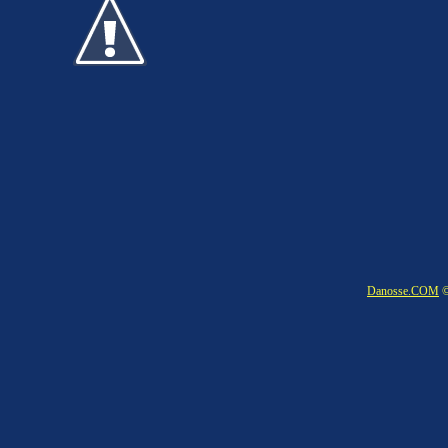
Danosse.COM
©