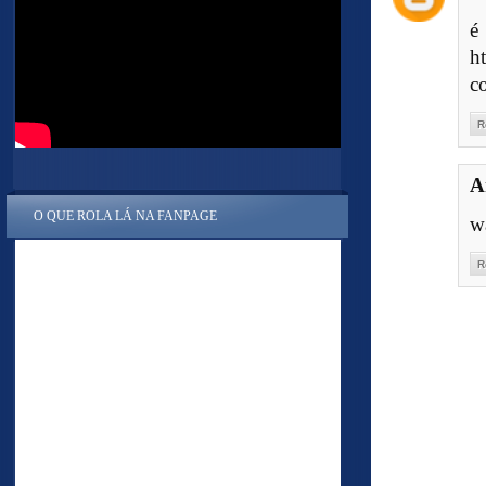
é
h
c
R
A
O QUE ROLA LÁ NA FANPAGE
w
R