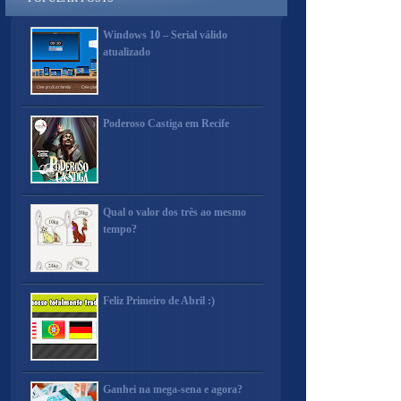
Windows 10 – Serial válido
atualizado
Poderoso Castiga em Recife
Qual o valor dos três ao mesmo
tempo?
Feliz Primeiro de Abril :)
Ganhei na mega-sena e agora?