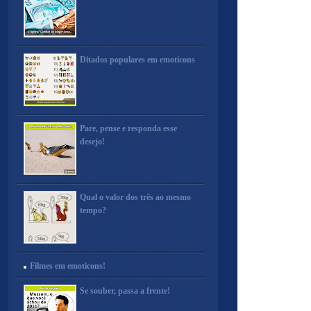
Ditados populares em emoticons
Pare, pense e responda esse
desejo!
Qual o valor dos três ao mesmo
tempo?
Filmes em emoticons!
Se souber, passa a frente!