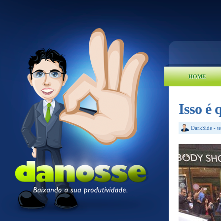
HOME
Isso é 
DarkSide
-
t