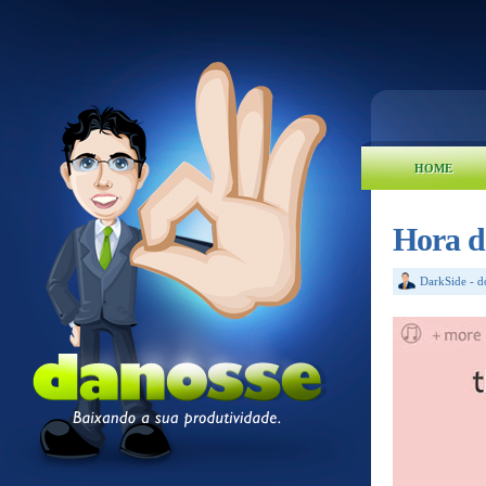
HOME
Hora d
DarkSide
-
d