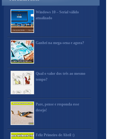
Windows 10 – Serial válido
atualizado
Ganhei na mega-sena e agora?
Qual o valor dos três ao mesmo
tempo?
Pare, pense e responda esse
desejo!
Feliz Primeiro de Abril :)