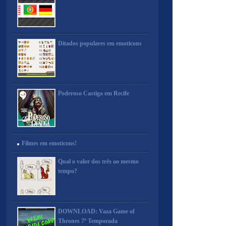
Ditados populares em emoticons
Poderoso Castiga em Recife
Filmes em emoticons!
Qual o valor dos três ao mesmo
tempo?
DOWNLOAD: Vaza Game of
Thrones 7ª Temporada