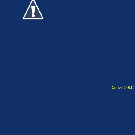
Danosse.COM
©