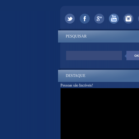
PESQUISAR
DESTAQUE
Pessoas são Incríveis!