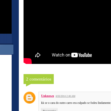
2 comentários
Unknown
4/03/2014 2:40 AM
kk se o cara do outro carro era culpado se fodeu lindamente
Responder