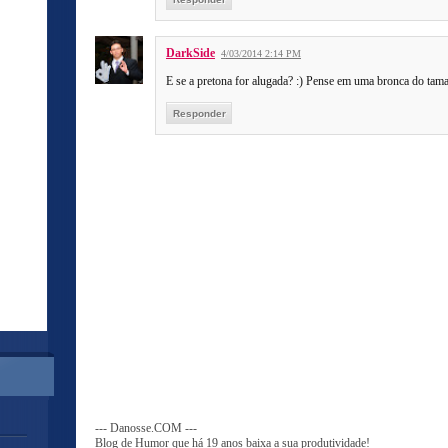
DarkSide
4/03/2014 2:14 PM
E se a pretona for alugada? :) Pense em uma bronca do tam
Responder
--- Danosse.COM ---
Blog de Humor que há 19 anos baixa a sua produtividade!