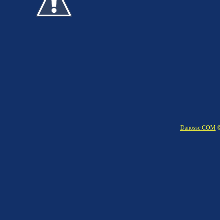
Danosse.COM
©