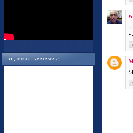
w
o
v
R
O QUE ROLA LÁ NA FANPAGE
M
S
R