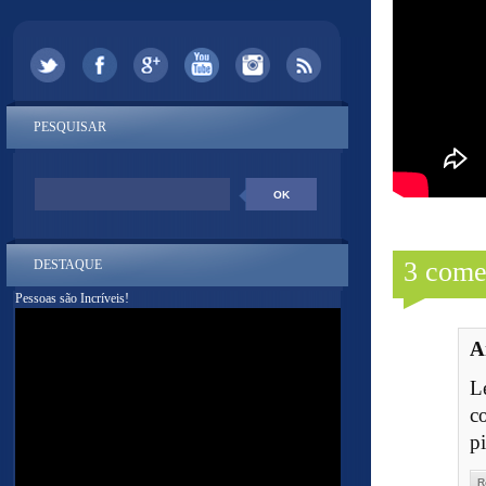
PESQUISAR
3 come
DESTAQUE
Pessoas são Incríveis!
A
L
c
pi
R