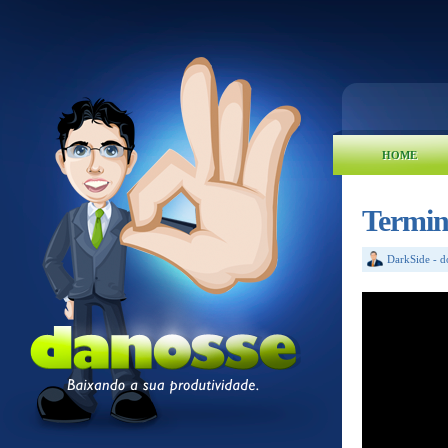
HOME
Termine
DarkSide
-
d