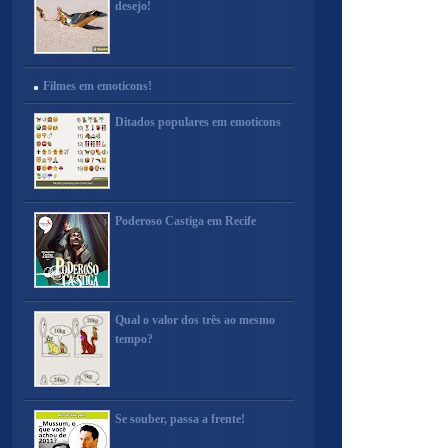
desejo!
Filmes em emoticons!
Ditados populares em emoticons
Poderoso Castiga em Recife
Qual o valor dos três ao mesmo
tempo?
Se souber, passa a frente!