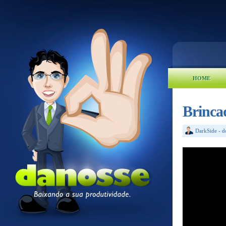
HOME
Brinca
DarkSide
-
d