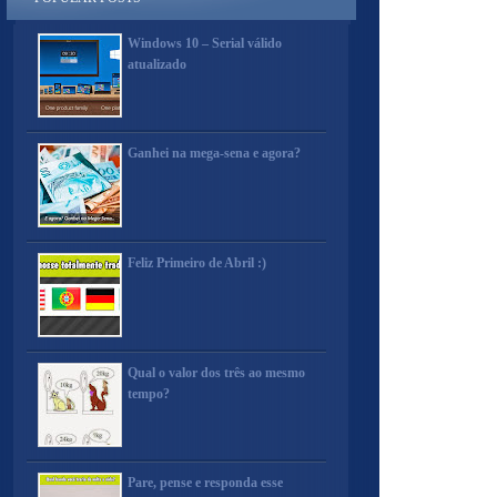
Windows 10 – Serial válido
atualizado
Ganhei na mega-sena e agora?
Feliz Primeiro de Abril :)
Qual o valor dos três ao mesmo
tempo?
Pare, pense e responda esse