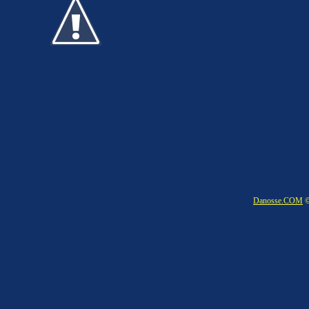
Danosse.COM
©