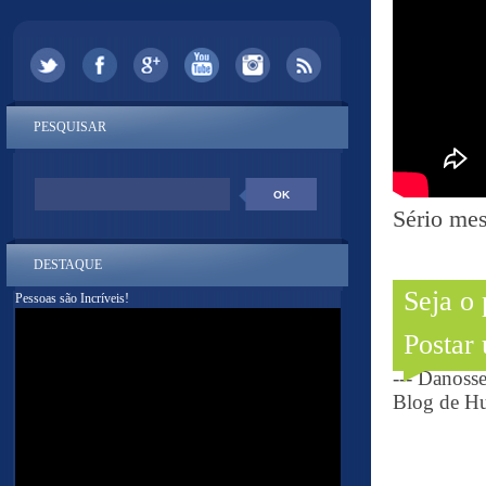
PESQUISAR
Sério mes
DESTAQUE
Seja o
Pessoas são Incríveis!
Postar
--- Danoss
Blog de Hu