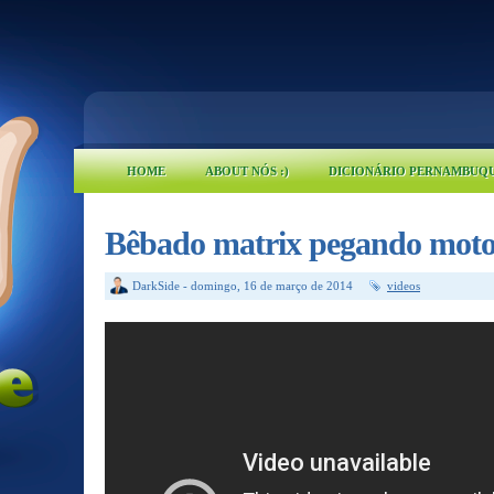
HOME
ABOUT NÓS :)
DICIONÁRIO PERNAMBUQ
Bêbado matrix pegando moto
DarkSide
-
domingo, 16 de março de 2014
videos