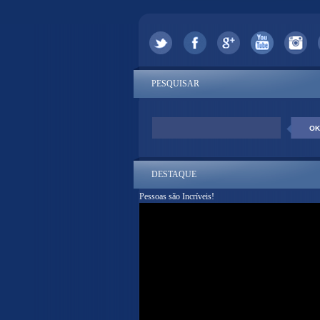
PESQUISAR
DESTAQUE
Pessoas são Incríveis!