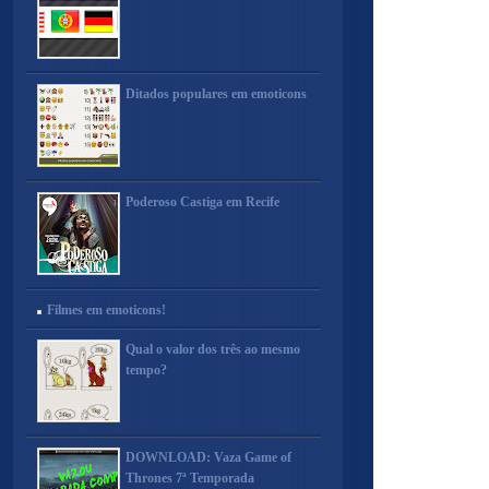
Ditados populares em emoticons
Poderoso Castiga em Recife
Filmes em emoticons!
Qual o valor dos três ao mesmo
tempo?
DOWNLOAD: Vaza Game of
Thrones 7ª Temporada