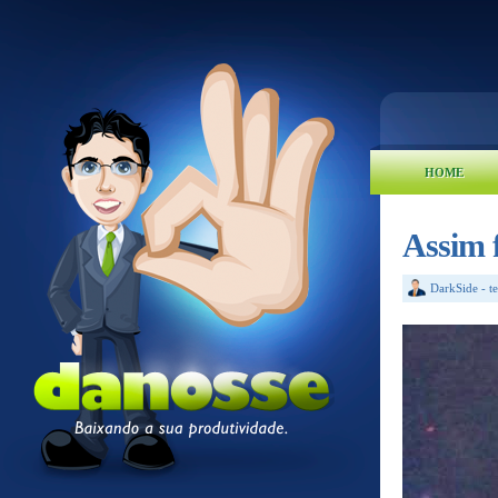
HOME
Assim f
DarkSide
-
t