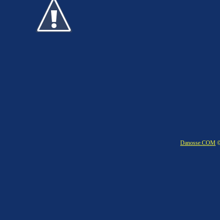
Danosse.COM
©