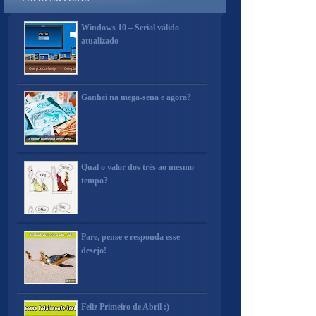
Windows 10 – Serial válido
atualizado
Ganhei na mega-sena e agora?
Qual o valor dos três ao mesmo
tempo?
Pare, pense e responda esse
desejo!
Feliz Primeiro de Abril :)