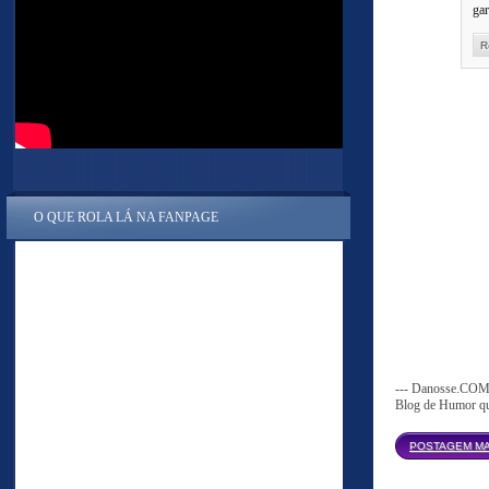
gar
R
O QUE ROLA LÁ NA FANPAGE
--- Danosse.COM 
Blog de Humor que
POSTAGEM MA