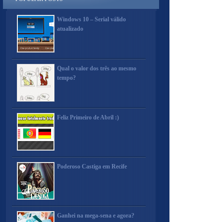
Windows 10 – Serial válido
atualizado
Qual o valor dos três ao mesmo
tempo?
Feliz Primeiro de Abril :)
Poderoso Castiga em Recife
Ganhei na mega-sena e agora?