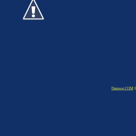
Danosse.COM
©