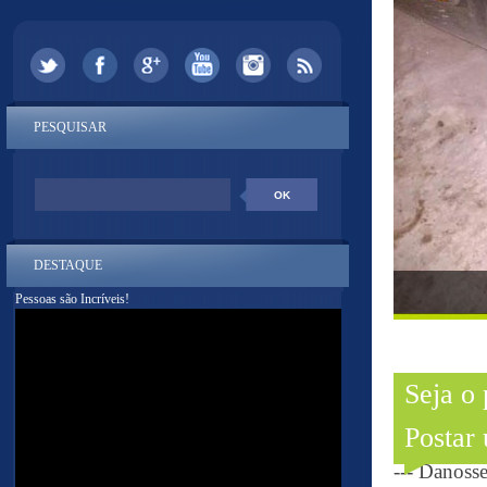
PESQUISAR
DESTAQUE
Pessoas são Incríveis!
Seja o
Postar
--- Danoss