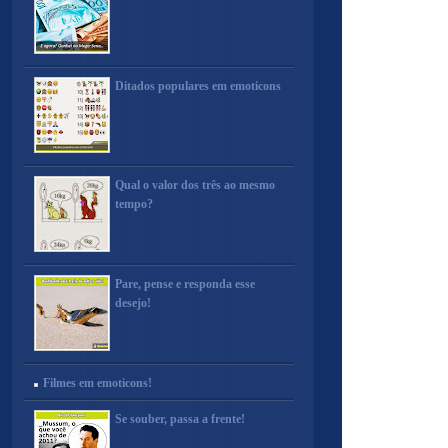
Ditados populares em emoticons
Qual o valor dos três ao mesmo
tempo?
Pare, pense e responda esse
desejo!
Filmes em emoticons!
Se souber, passa a frente!