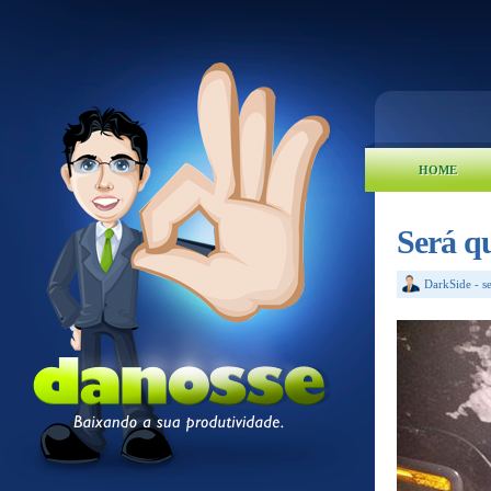
HOME
Será qu
DarkSide
-
s