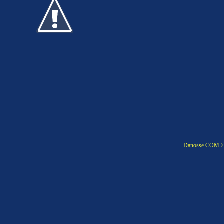
Danosse.COM
©