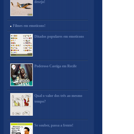
desejo!
Filmes em emoticons!
Ditados populares em emoticons
Poderoso Castiga em Recife
Qual o valor dos três ao mesmo
tempo?
Se souber, passa a frente!