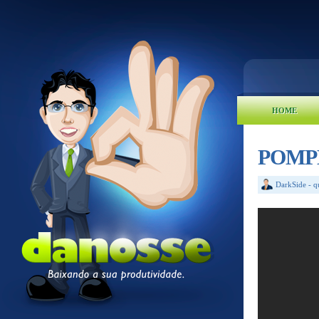
HOME
POMPÉ
DarkSide
-
q