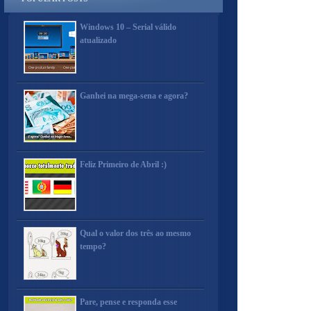
Windows 10 – Serial válido
atualizado
Ganhei na mega-sena e agora?
Feliz Primeiro de Abril :)
Qual o valor dos três ao mesmo
tempo?
Pare, pense e responda esse