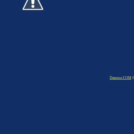
Danosse.COM
©