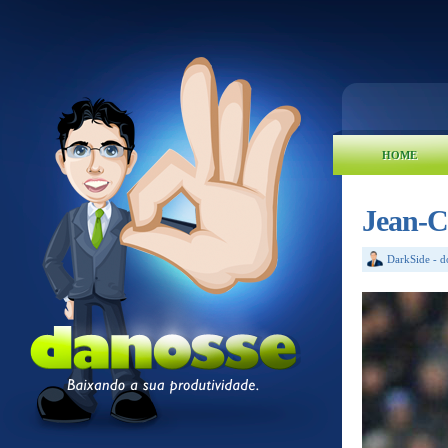
HOME
Jean-C
DarkSide
-
d