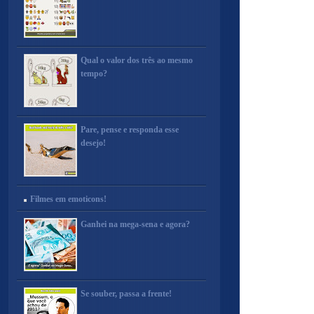
Qual o valor dos três ao mesmo
tempo?
Pare, pense e responda esse
desejo!
Filmes em emoticons!
Ganhei na mega-sena e agora?
Se souber, passa a frente!