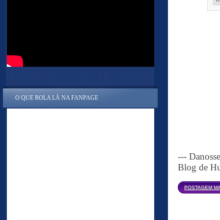
R
O QUE ROLA LÁ NA FANPAGE
--- Danoss
Blog de Hu
POSTAGEM MA