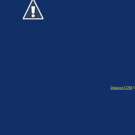
Danosse.COM
©