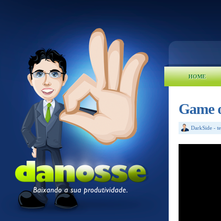
HOME
Game o
DarkSide
-
t